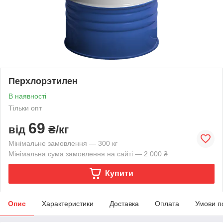
Перхлорэтилен
В наявності
Тільки опт
69
від
₴/кг
Мінімальне замовлення — 300 кг
Мінімальна сума замовлення на сайті — 2 000 ₴
Купити
Опис
Характеристики
Доставка
Оплата
Умови п