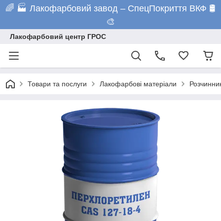
🌈 🏭 Лакофарбовий завод – СпецПокриття ВКФ 🛢️
🎨
Лакофарбовий центр ГРОС
Товари та послуги
Лакофарбові матеріали
Розчинни