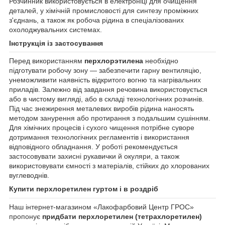
Розчинник використовується в електроніці для очищення
деталей, у хімічній промисловості для синтезу проміжних
з'єднань, а також як робоча рідина в спеціалізованих
охолоджувальних системах.
Інструкція із застосування
Перед використанням
перхлорэтилена
необхідно
підготувати робочу зону — забезпечити гарну вентиляцію,
унеможливити наявність відкритого вогню та нагрівальних
приладів. Залежно від завдання речовина використовується
або в чистому вигляді, або в складі технологічних розчинів.
Під час знежирення металевих виробів рідина наносять
методом занурення або протирання з подальшим сушінням.
Для хімічних процесів і сухого чищення потрібне суворе
дотримання технологічних регламентів і використання
відповідного обладнання. У роботі рекомендується
застосовувати захисні рукавички й окуляри, а також
використовувати ємності з матеріалів, стійких до хлорованих
вуглеводнів.
Купити перхлоретилен гуртом і в роздріб
Наш інтернет-магазином «Лакофарбовий Центр ГРОС»
пропонує
придбати перхлоретилен (тетрахлоретилен)