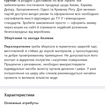
гуртом
і в роздріб з доставкою по всій Україні. Ми
забезпечуємо постачання продукції щодо Києва, Харківа,
Дніпру, Запорожнення, Одесі та Кривому Рогу. Для великих
партій доступні вигідні умови та оформлення всіх необхідних
сертифікатів якості відповідно до ТУ У і міжнародних
стандартів. Зробити замовлення просто — оформіть заявку
через кошик на сайті й отримаєте надійний розчинник
безпосередньо від виробника.
Зберігання та заходи безпеки
Перхлорэтилен
треба зберігати в герметично закритій тарі,
виготовленій зі стійких до корозії матеріалів, у прохолодному
та добре провітрюваному приміщенні. Не допускається його
контакт із відкритим полум'ям і нагрітими поверхнями.
Працюючи з речовиною, необхідно використовувати
індивідуальні засоби захисту органів дихання і шкіри. У разі
потрапляння на шкіру або слизові рекомендується негайно
промити їх великою кількістю води.
Характеристики
Основные атрибуты