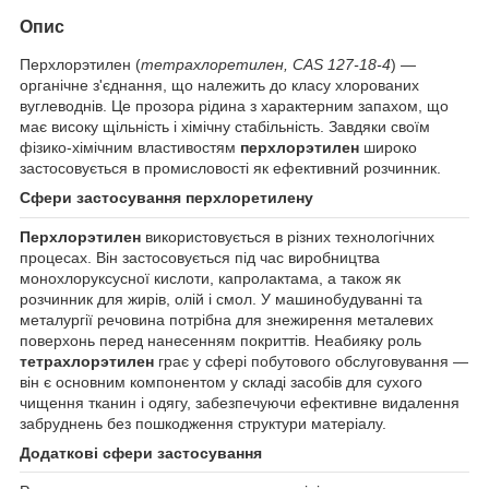
Опис
Перхлорэтилен (
тетрахлоретилен, CAS 127-18-4
) —
органічне з'єднання, що належить до класу хлорованих
вуглеводнів. Це прозора рідина з характерним запахом, що
має високу щільність і хімічну стабільність. Завдяки своїм
фізико-хімічним властивостям
перхлорэтилен
широко
застосовується в промисловості як ефективний розчинник.
Сфери застосування перхлоретилену
Перхлорэтилен
використовується в різних технологічних
процесах. Він застосовується під час виробництва
монохлоруксусної кислоти, капролактама, а також як
розчинник для жирів, олій і смол. У машинобудуванні та
металургії речовина потрібна для знежирення металевих
поверхонь перед нанесенням покриттів. Неабияку роль
тетрахлорэтилен
грає у сфері побутового обслуговування —
він є основним компонентом у складі засобів для сухого
чищення тканин і одягу, забезпечуючи ефективне видалення
забруднень без пошкодження структури матеріалу.
Додаткові сфери застосування