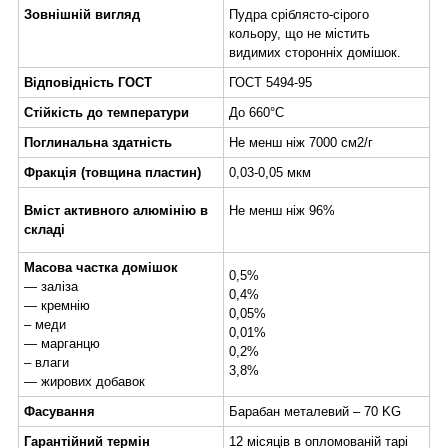
Зовнішній вигляд
Пудра сріблясто-сірого
кольору, що не містить
видимих сторонніх домішок.
Відповідність ГОСТ
ГОСТ 5494-95
Стійкість до температури
До 660°C
Поглинальна здатність
Не менш ніж 7000 см2/г
Фракція (товщина пластин)
0,03-0,05 мкм
Вміст активного алюмінію в
Не менш ніж 96%
складі
Масова частка домішок
0,5%
— заліза
0,4%
— кремнію
0,05%
– меди
0,01%
— марганцю
0,2%
– влаги
3,8%
— жирових добавок
Фасування
Барабан металевий – 70 KG
Гарантійний термін
12 місяців в опломованій тарі