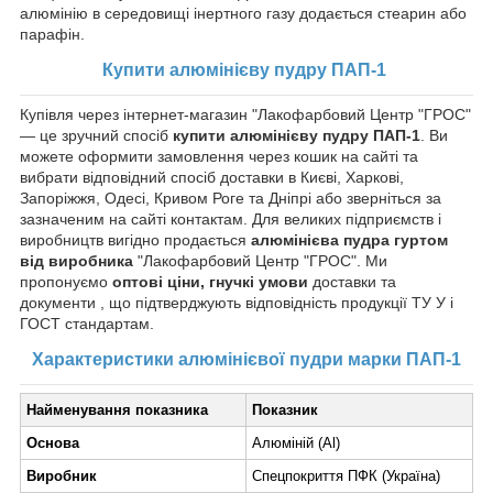
алюмінію в середовищі інертного газу додається стеарин або
парафін.
Купити алюмінієву пудру ПАП-1
Купівля через інтернет-магазин "Лакофарбовий Центр "ГРОС"
— це зручний спосіб
купити алюмінієву пудру ПАП-1
. Ви
можете оформити замовлення через кошик на сайті та
вибрати відповідний спосіб доставки в Києві, Харкові,
Запоріжжя, Одесі, Кривом Роге та Дніпрі або зверніться за
зазначеним на сайті контактам. Для великих підприємств і
виробництв вигідно продається
алюмінієва пудра гуртом
від виробника
"Лакофарбовий Центр "ГРОС". Ми
пропонуємо
оптові ціни,
гнучкі умови
доставки та
документи , що підтверджують відповідність продукції ТУ У і
ГОСТ стандартам.
Характеристики алюмінієвої пудри марки ПАП-1
Найменування показника
Показник
Основа
Алюміній (Al)
Виробник
Спецпокриття ПФК (Україна)