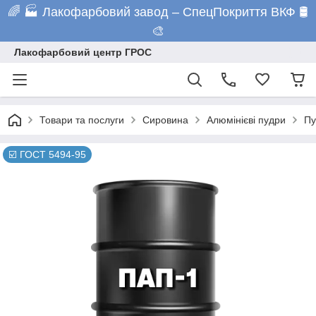
🌈 🏭 Лакофарбовий завод – СпецПокриття ВКФ 🛢️
🎨
Лакофарбовий центр ГРОС
Товари та послуги
Сировина
Алюмінієві пудри
Пу
☑️ ГОСТ 5494-95