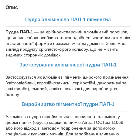
Опис
Пудра алюмінієва ПАП-1 пігментна
Пудра ПАП-1
— це дрібнодисперсний алюмінієвий порошок,
що являє собою особливо тонкоподрібнені частинки алюмінію
пластинчастої форми з низьким вмістом домішок. Зовні має
вигляд продукту сріблясто-сірого кольору, що не містить
видимих сторонніх домішок.
Застосування алюмінієвої пудри ПАП-1
Застосовується як алюмінієві пігменти широкого призначення
(світловідбивні, корозійнозахисні, термостійкі, декоративні та
інші фарби), емалей, лаків шпаклівок і для виробництва
бетону.
Виробництво пігментної пудри ПАП-1
Алюмінієва пудра виробляється з первинного алюмінію у
формі панчіх (брусів) марки не нижче А5 за ГОСТом 11069
або його відходів, методом подрібнення за допомогою
спеціальних кульових млинів. Для запобігання злипанню