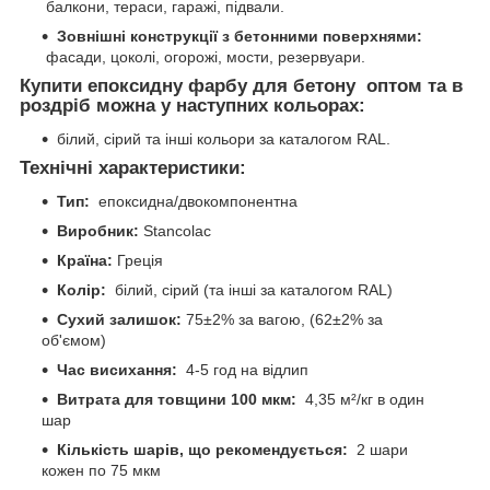
балкони, тераси, гаражі, підвали.
Зовнішні конструкції з бетонними поверхнями:
фасади, цоколі, огорожі, мости, резервуари.
Купити епоксидну фарбу для бетону
оптом та в
роздріб можна у наступних кольорах:
білий, сірий та інші кольори за каталогом RAL.
Технічні характеристики:
Тип:
епоксидна/двокомпонентна
Виробник:
Stancolac
Країна:
Греція
Колір:
білий, сірий (та інші за каталогом RAL)
Сухий залишок:
75±2% за вагою, (62±2% за
об'ємом)
Час висихання:
4-5 год на відлип
Витрата для товщини 100 мкм:
4,35 м²/кг в один
шар
Кількість шарів, що рекомендується:
2 шари
кожен по 75 мкм