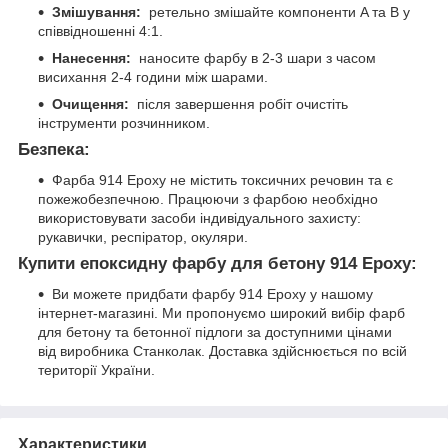
Змішування:
ретельно змішайте компоненти A та B у
співвідношенні 4:1.
Нанесення:
наносите фарбу в 2-3 шари з часом
висихання 2-4 години між шарами.
Очищення:
після завершення робіт очистіть
інструменти розчинником.
Безпека:
Фарба 914 Epoxy не містить токсичних речовин та є
пожежобезпечною. Працюючи з фарбою необхідно
використовувати засоби індивідуального захисту:
рукавички, респіратор, окуляри.
Купити епоксидну фарбу для бетону 914 Epoxy:
Ви можете придбати фарбу 914 Epoxy у нашому
інтернет-магазині. Ми пропонуємо широкий вибір фарб
для бетону та бетонної підлоги за доступними цінами
від виробника Станколак. Доставка здійснюється по всій
території України.
Характеристики