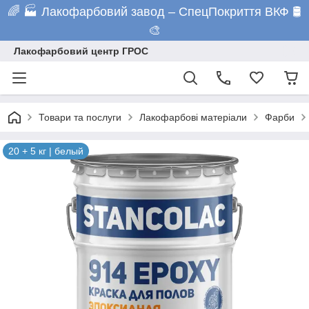
🌈 🏭 Лакофарбовий завод – СпецПокриття ВКФ 🛢️
🎨
Лакофарбовий центр ГРОС
Товари та послуги
Лакофарбові матеріали
Фарби
20 + 5 кг | белый