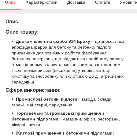
Опис
Характеристики
Доставка
Оплата
Умови п
Опис
Опис товару:
Двокомпонентна фарба 914 Epoxy
– це зносостійка
епоксидна фарба для бетону та бетонної підлоги,
призначена для зовнішніх робіт та фарбування
бетонних поверхонь, що піддаються постійному впливу
атмосферному впливу та механічним навантаженням.
Після полімеризації (висихання) утворює матову
хімстійку та зносостійку плівку стійкою до дії агресивних
середовищ.
Сфера використання:
Промислові бетонні підлоги:
заводи, склади,
гаражі, майстерні, паркування.
Торговельні та громадські приміщення з
бетонними підлогами:
магазини, офіси, ресторани,
лікарні, школи.
Житлові приміщення з бетонними підлогами: