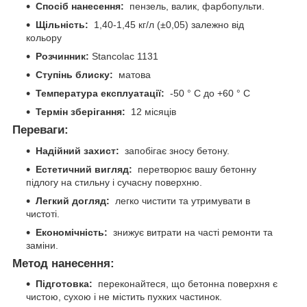
Спосіб нанесення:
пензель, валик, фарбопульти.
Щільність:
1,40-1,45 кг/л (±0,05) залежно від
кольору
Розчинник:
Stancolac 1131
Ступінь блиску:
матова
Температура експлуатації:
-50 ° C до +60 ° C
Термін зберігання:
12 місяців
Переваги:
Надійний захист:
запобігає зносу бетону.
Естетичний вигляд:
перетворює вашу бетонну
підлогу на стильну і сучасну поверхню.
Легкий догляд:
легко чистити та утримувати в
чистоті.
Економічність:
знижує витрати на часті ремонти та
заміни.
Метод нанесення:
Підготовка:
переконайтеся, що бетонна поверхня є
чистою, сухою і не містить пухких частинок.