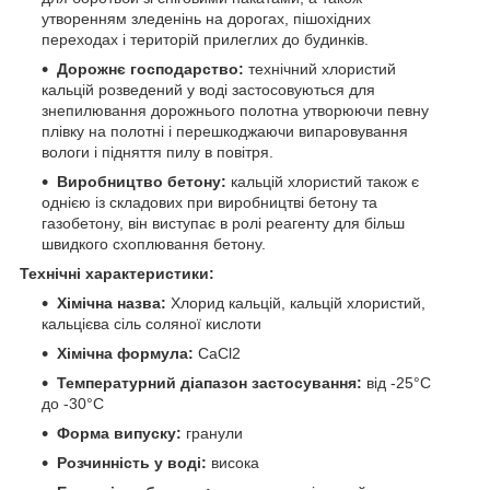
утворенням зледенінь на дорогах, пішохідних
переходах і територій прилеглих до будинків.
Дорожнє господарство:
технічний хлористий
кальцій розведений у воді застосовуються для
знепилювання дорожнього полотна утворюючи певну
плівку на полотні і перешкоджаючи випаровування
вологи і підняття пилу в повітря.
Виробництво бетону:
кальцій хлористий також є
однією із складових при виробництві бетону та
газобетону, він виступає в ролі реагенту для більш
швидкого схоплювання бетону.
Технічні характеристики:
Хімічна назва:
Хлорид кальцій, кальцій хлористий,
кальцієва сіль соляної кислоти
Хімічна формула:
CaCl2
Температурний діапазон застосування:
від -25°C
до -30°C
Форма випуску:
гранули
Розчинність у воді:
висока