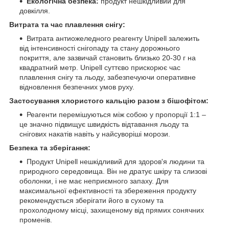
Екологічна безпека:
продукт нешкідливий для
довкілля.
Витрата та час плавлення снігу:
Витрата антиожеледного реагенту Unipell залежить
від інтенсивності снігопаду та стану дорожнього
покриття, але зазвичай становить близько 20-30 г на
квадратний метр. Unipell суттєво прискорює час
плавлення снігу та льоду, забезпечуючи оперативне
відновлення безпечних умов руху.
Застосування хлористого кальцію разом з бішофітом:
Реагенти перемішуються між собою у пропорції 1:1 –
це значно підвищує швидкість відтавання льоду та
снігових накатів навіть у найсуворіші морози.
Безпека та зберігання:
Продукт Unipell нешкідливий для здоров'я людини та
природного середовища. Він не дратує шкіру та слизові
оболонки, і не має неприємного запаху. Для
максимальної ефективності та збереження продукту
рекомендується зберігати його в сухому та
прохолодному місці, захищеному від прямих сонячних
променів.