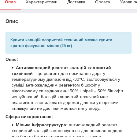
Опис
Характеристики
Доставка
Оплата
Умови п
Опис
Купити кальцій хлористий технічний можна купити
кратно фасуванні мішок (25 кг)
Опис:
Антиожеледний реагент кальцій хлористий
технічний
– це реагент для посипання доріг у
температурному діапазоні від -30°C, застосовується у
суміші антиожеледним реагентом бішофіт у
відсотковому співвідношенні 50% Unipell – 50% Бішофіт
чешуйований. Кальцій хлористий технічний має
властивість знепилювати дорожні ділянки утворюючи
«плівку» що не дає піднімається пилу вгору.
Сфера використання:
Міська інфраструктура:
антиожеледний реагент
хлористий кальцій застосовується для посипання доріг
для боротьби зі сніговими накатами, а також