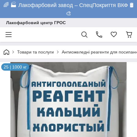
🌈 🏭 Лакофарбовий завод – СпецПокриття ВКФ 🛢️
🎨
Лакофарбовий центр ГРОС
Товари та послуги
Антиожеледні реагенти для посипанн
25 | 1000 кг