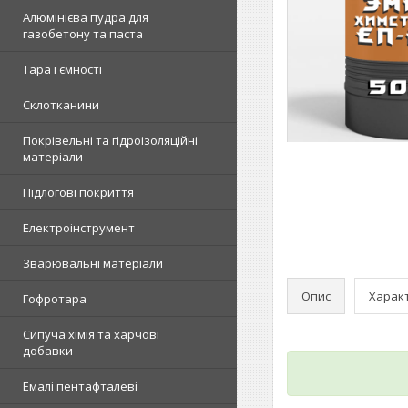
Алюмінієва пудра для
газобетону та паста
Тара і ємності
Склотканини
Покрівельні та гідроізоляційні
матеріали
Підлогові покриття
Електроінструмент
Зварювальні матеріали
Опис
Харак
Гофротара
Сипуча хімія та харчові
добавки
Емалі пентафталеві