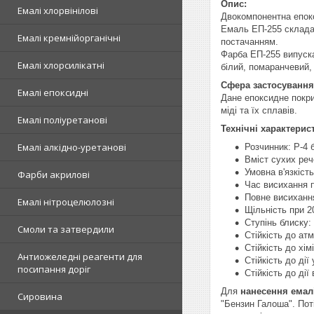
Опис:
Емалі хлорвінілові
Двокомпонентна епокс
Емаль ЕП-255 складає
Емалі кремнійорганічні
постачанням.
Фарба ЕП-255 випуска
Емалі хлорсилікатні
білий, помаранчевий,
Сфера застосування 
Емалі епоксидні
Дане епоксидне покри
міді та їх сплавів.
Емалі поліуретанові
Технічні характерис
Емалі алкідно-уретанові
Розчинник: Р-4 
Вміст сухих ре
Умовна в'язкіст
Фарби акрилові
Час висихання п
Повне висиханн
Емалі нітроцелюлозні
Щільність при 20
Ступінь блиску:
Смоли та затвердили
Стійкість до а
Стійкість до хі
Антиожеледні реагенти для
Стійкість до дії
посипання доріг
Стійкість до ді
Для
нанесення емалі
Сировина
"Бензин Галоша". Пот