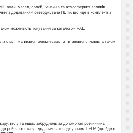
ї, води, масел, солей, бензинів та атмосферних впливів.
озчині з додаванням отверджувача ПЕПА що йде в комплекті з
а також можливість тонування за каталогом RAL.
з сталі, магнієвих, алюмінієвих та титанових сплавів, а також
п
 жиру, пилу та інших забруднень за допомогою розчинника
/п до робочого стану і доданим затверджувачем ПЕПА (що йде в