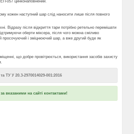
ЕП-057 цинконаповнений.
ому кожен наступний шар слід наносити лише після повного
ні. Відразу після відкриття тари потрібно ретельно перемішати
ідтримуючи оберти міксера, після чого можна сміливо
ий просочуючий і зміцнюючий шар, а вже другий буде як
міщенні, що добре провітрюється, використання засобів захисту
и.
та ТУ У 20.3-2970014029-001:2016
за вказаними на сайті контактами!