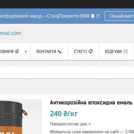
акофарбовий завод – СпецПокриття ВКФ 🛢️ 🎨
Ознайомит
mail.com
ТОВАРИ 🛒
КОНТАКТИ 📞
СТАТТІ 📋
ВІДГУКИ ✍🏼
Антикорозійна епоксидна емаль 
240 ₴/кг
Показати оптові ціни
Мінімальна сума замовлення на сайті — 2 00