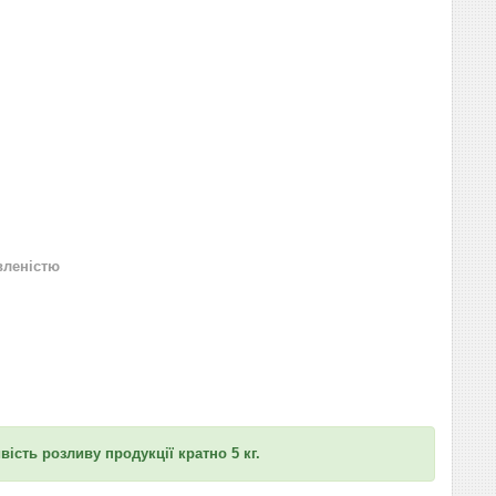
вленістю
вість розливу продукції кратно 5 кг.