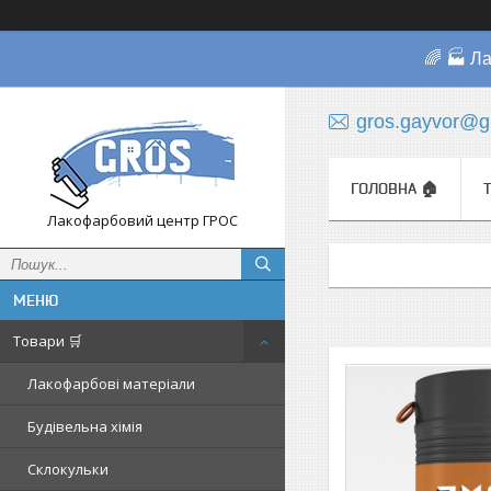
🌈 🏭 Л
gros.gayvor@g
ГОЛОВНА 🏠
Лакофарбовий центр ГРОС
Товари 🛒
Лакофарбові матеріали
Будівельна хімія
Склокульки