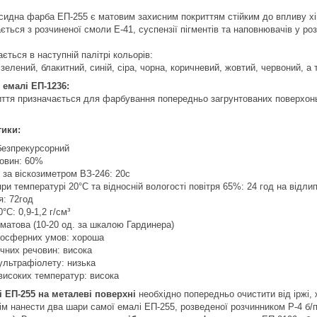
идна фарба ЕП-255 є матовим захисним покриттям стійким до впливу хімі
ться з розчиненої смоли Е-41, суспензії пігментів та наповнювачів у р
ється в наступній палітрі кольорів:
 зелений, блакитний, синій, сіра, чорна, коричневий, жовтий, червоний, 
емалі ЕП-1236:
ття призначається для фарбування попередньо загрунтованих поверхонь і
тики:
безпрекурсорний
човин: 60%
ь за віскозиметром ВЗ-246: 20с
ри температурі 20°C та відносній вологості повітря 65%: 24 год на відли
я: 72год
°C: 0,9-1,2 г/см³
 матова (10-20 од. за шкалою Гардинера)
тмосферних умов: хороша
мічних речовин: висока
 ультрафіолету: низька
ї високих температур: висока
 ЕП-255 на металеві поверхні
необхідно попередньо очистити від іржі,
ім нанести два шари самої емалі ЕП-255, розведеної розчинником Р-4 б