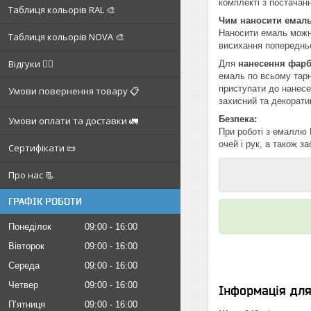
комплекті з постачан
Таблиця кольорів RAL 🎨
Чим наносити емаль
Наносити емаль можна
Таблиця кольорів NOVA 🎨
висихання попереднь
Відгуки ✍🏼
Для
нанесення фарб
емаль по всьому тарн
приступати до нанесе
Умови повернення товару 📋
захисний та декорати
Безпека:
Умови оплати та доставки 🚛
При роботі з емаллю 
очей і рук, а також з
Сертифікати 📜
Про нас 📃
ГРАФІК РОБОТИ
Понеділок
09:00
16:00
Вівторок
09:00
16:00
Середа
09:00
16:00
Четвер
09:00
16:00
Інформація дл
Пʼятниця
09:00
16:00