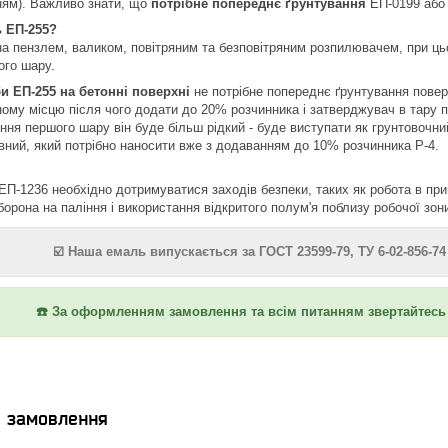
ням). Важливо знати, що
потрібне попереднє ґрунтування
ЕП-0199 або 
 ЕП-255?
 пензлем, валиком, повітряним та безповітряним розпилювачем, при ць
ого шару.
и ЕП-255 на бетонні поверхні
не потрібне попереднє ґрунтування поверх
ому місцю після чого додати до 20% розчинника і затверджувач в тару п
ння першого шару він буде більш рідкий - буде виступати як грунтовочн
вний, який потрібно наносити вже з додаванням до 10% розчинника Р-4.
ЕП-1236 необхідно дотримуватися заходів безпеки, таких як робота в при
аборона на паління і використання відкритого полум'я поблизу робочої зон
☑️ Наша емаль випускається за ГОСТ 23599-79, ТУ 6-02-856-74 
☎️ За оформленням замовлення та всім питанням звертайтесь 
я замовлення