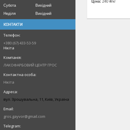
Ціна:
240 ₴/кг
Субота
Вихідний
Неділя
Вихідний
КОНТАКТИ
+380 (67) 433-53-59
Нікіта
ЛАКОФАРБОВИЙ ЦЕНТР ГРОС
Нікіта
вул. Зрошувальна, 11, Київ, Україна
gros.gayvor@gmail.com