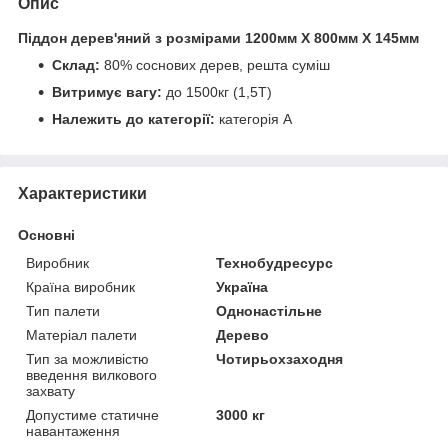
Опис
Піддон дерев'яний з розмірами 1200мм Х 800мм Х 145мм
Склад:
80% соснових дерев, решта суміш
Витримує
вагу:
до 1500кг (1,5Т)
Належить до категорії:
категорія А
Характеристики
Основні
Виробник
Технобудресурс
Країна виробник
Україна
Тип палети
Однонастільне
Матеріал палети
Дерево
Тип за можливістю
Чотирьохзаходня
введення вилкового
захвату
Допустиме статичне
3000 кг
навантаження