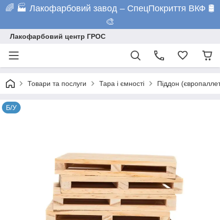
🌈 🏭 Лакофарбовий завод – СпецПокриття ВКФ 🛢️
🎨
Лакофарбовий центр ГРОС
Товари та послуги
Тара і ємності
Піддон (європалле
Б/У