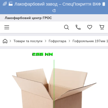
🌈 🏭 Лакофарбовий завод – СпецПокриття ВКФ 🛢️
🎨
Лакофарбовий центр ГРОС
Товари та послуги
Гофротара
Гофрояльник 197мм 