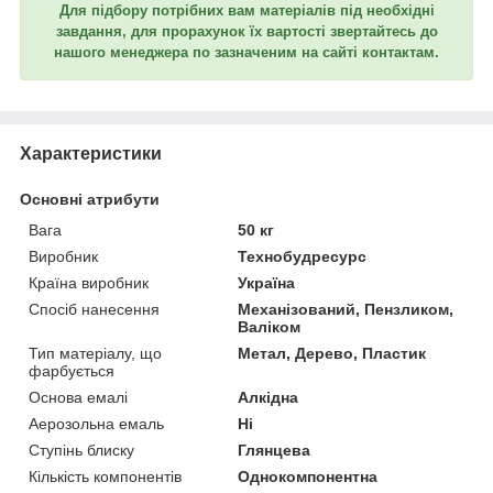
Для підбору потрібних вам матеріалів під необхідні
завдання, для прорахунок їх вартості звертайтесь до
нашого менеджера по зазначеним на сайті контактам.
Характеристики
Основні атрибути
Вага
50 кг
Виробник
Технобудресурс
Країна виробник
Україна
Спосіб нанесення
Механізований, Пензликом,
Валіком
Тип матеріалу, що
Метал, Дерево, Пластик
фарбується
Основа емалі
Алкідна
Аерозольна емаль
Ні
Ступінь блиску
Глянцева
Кількість компонентів
Однокомпонентна