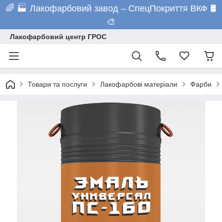
🌈 🏭 Лакофарбовий завод – СпецПокриття ВКФ 🛢️
🎨
Лакофарбовий центр ГРОС
Товари та послуги
Лакофарбові матеріали
Фарби