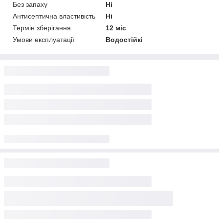
Без запаху
Ні
Антисептична властивість
Ні
Термін зберігання
12 міс
Умови експлуатації
Водостійкі