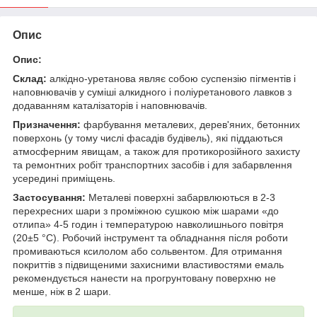
Опис
Опис:
Склад:
алкідно-уретанова являє собою суспензію пігментів і
наповнювачів у суміші алкидного і поліуретанового лавков з
додаванням каталізаторів і наповнювачів.
Призначення:
фарбування металевих, дерев'яних, бетонних
поверхонь (у тому числі фасадів будівель), які піддаються
атмосферним явищам, а також для протикорозійного захисту
та ремонтних робіт транспортних засобів і для забарвлення
усередині приміщень.
Застосування:
Металеві поверхні забарвлюються в 2-3
перехресних шари з проміжною сушкою між шарами «до
отлипа» 4-5 годин і температурою навколишнього повітря
(20±5 °С). Робочий інструмент та обладнання після роботи
промиваються ксилолом або сольвентом. Для отримання
покриттів з підвищеними захисними властивостями емаль
рекомендується нанести на прогрунтовану поверхню не
менше, ніж в 2 шари.