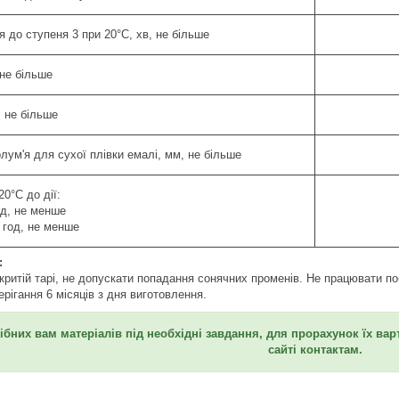
я до ступеня 3 при 20°С, хв, не більше
 не більше
, не більше
лум'я для сухої плівки емалі, мм, не більше
20°С до дії:
од, не менше
 год, не менше
:
акритій тарі, не допускати попадання сонячних променів. Не працювати п
ерігання 6 місяців з дня виготовлення.
ібних вам матеріалів під необхідні завдання, для прорахунок їх ва
сайті контактам.