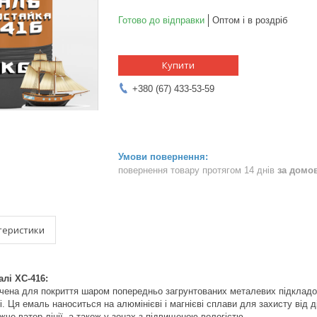
Готово до відправки
Оптом і в роздріб
Купити
+380 (67) 433-53-59
повернення товару протягом 14 днів
за домо
теристики
лі ХС-416:
ена для покриття шаром попередньо загрунтованих металевих підкладок
і. Ця емаль наноситься на алюмінієві і магнієві сплави для захисту від д
че ватер лінії, а також у зонах з підвищеною вологістю.