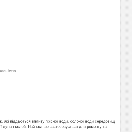
вленістю
, які піддаються впливу прісної води, солоної води середовищ
ії лугів і солей. Найчастіше застосовується для ремонту та