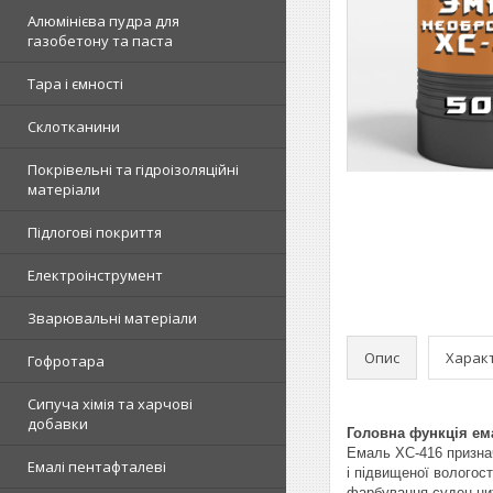
Алюмінієва пудра для
газобетону та паста
Тара і ємності
Склотканини
Покрівельні та гідроізоляційні
матеріали
Підлогові покриття
Електроінструмент
Зварювальні матеріали
Опис
Харак
Гофротара
Сипуча хімія та харчові
добавки
Головна функція ема
Емаль ХС-416 признач
Емалі пентафталеві
і підвищеної вологост
фарбування суден ниж