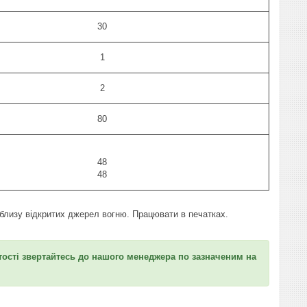
30
1
2
80
48
48
облизу відкритих джерел вогню. Працювати в печатках.
ртості звертайтесь до нашого менеджера по зазначеним на