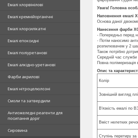
Емалі хлорвінілові
Увага! Головна осо
Наповнення емалі Х
Емалі кремнійорганічні
Основа даної двокомп
Емалі хлорсилікатні
Нанесення фарби ХС
- Попередньо перед н
Емалі епоксидні
- Потім наносимо ант
розпилювачем у 2 шар
Також потрібно дотри
Емалі поліуретанові
Середній час служби т
Повна полімеризація 
Емалі алкідно-уретанові
Опис та характерист
Фарби акрилові
Колір
Емалі нітроцелюлозні
Зовнішній вигляд пл
Смоли та затвердили
В'язкість емалі по В
Антиожеледні реагенти для
посипання доріг
Вміст нелетких речо
Сировина
Ступінь перетиру за