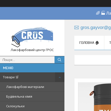
🌈 🏭 Л
gros.gayvor@g
ГОЛОВНА 🏠
Лакофарбовий центр ГРОС
Товари 🛒
Лакофарбові матеріали
Будівельна хімія
Склокульки