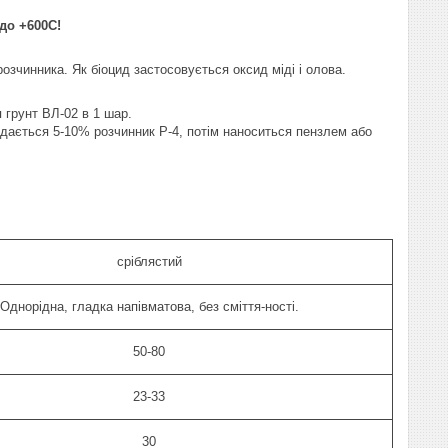
до +
600С
!
озчинника. Як біоцид застосовується оксид міді і олова.
 грунт ВЛ-02 в 1 шар.
одається 5-10% розчинник Р-4, потім наноситься пензлем або
сріблястий
Однорідна, гладка напівматова, без сміття-ності.
50-80
23-33
30