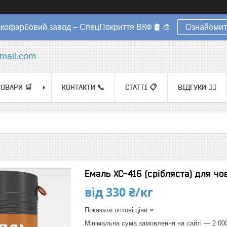
акофарбовий завод – СпецПокриття ВКФ 🛢️ 🎨
Ознайомит
mail.com
ТОВАРИ 🛒
КОНТАКТИ 📞
СТАТТІ 📋
ВІДГУКИ ✍🏼
Емаль ХС-416 (срібляста) для човн
від
330 ₴/кг
Показати оптові ціни
Мінімальна сума замовлення на сайті — 2 00