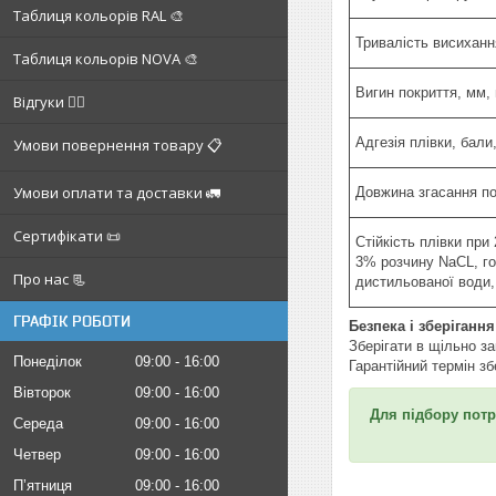
Таблиця кольорів RAL 🎨
Тривалість висиханн
Таблиця кольорів NOVA 🎨
Вигин покриття, мм,
Відгуки ✍🏼
Адгезія плівки, бали
Умови повернення товару 📋
Умови оплати та доставки 🚛
Довжина згасання по
Сертифікати 📜
Стійкість плівки при 
3% розчину NaCL, г
Про нас 📃
дистильованої води,
ГРАФІК РОБОТИ
Безпека і зберігання
Зберігати в щільно з
Понеділок
09:00
16:00
Гарантійний термін зб
Вівторок
09:00
16:00
Для підбору потр
Середа
09:00
16:00
Четвер
09:00
16:00
Пʼятниця
09:00
16:00