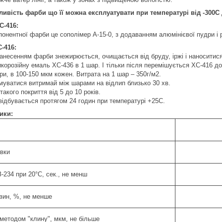
бливість фарби що її можна
експлуатувати
при температурі від -
300С
С-416:
онентної фарби це сополімер А-15-0, з додаванням алюмінієвої пудри і р
-416:
анесенням фарби знежирюється, очищається від бруду, іржі і наноситися
икорозійну емаль ХС-436 в 1 шар. І тільки після перемішується ХС-416 д
и, в 100-150 мкм кожен. Витрата на 1 шар – 350г/м2.
муватися витримай між шарами на відлип близько 30 хв.
акого покриття від 5 до 10 років.
відбувається протягом 24 годин при температурі +25С.
ики:
івки
З-234 при 20°С, сек., не менш
вин, %, не менше
 методом "клину", мкм, не більше