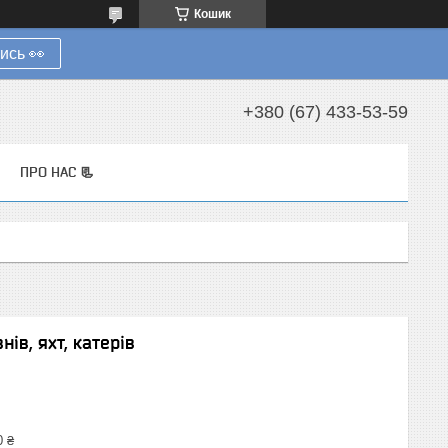
Кошик
ись 👀
+380 (67) 433-53-59
ПРО НАС 📃
ів, яхт, катерів
0 ₴