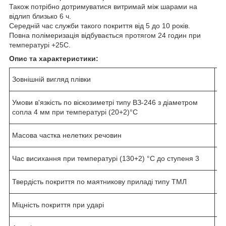
Також потрібно дотримуватися витримай між шарами на
відлип близько 6 ч.
Середній час служби такого покриття від 5 до 10 років.
Повна полімеризація відбувається протягом 24 годин при
температурі +25С.
Опис та характеристики:
Зовнішній вигляд плівки
од
Умови в'язкість по віскозиметрі типу ВЗ-246 з діаметром
45
сопла 4 мм при температурі (20+2)°C
Масова частка нелетких речовин
5
Час висихання при температурі (130+2) °C до ступеня 3
Не
Твердість покриття по маятникову приладі типу ТМЛ
Не
Міцність покриття при ударі
Не