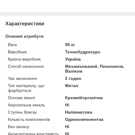
Характеристики
Основні атрибути
Вага
50 кг
Виробник
Технобудресурс
Країна виробник
Україна
Спосіб нанесення
Механізований, Пензликом,
Валіком
Час висихання
2 годин
Тип матеріалу, що
Метал
фарбується
Основа емалі
Кремнійорганічна
Аерозольна емаль
Ні
Ступінь блиску
Напівматова
Кількість компонентів
Однокомпонентна
Без запаху
Ні
Антисептична властивість
Ні