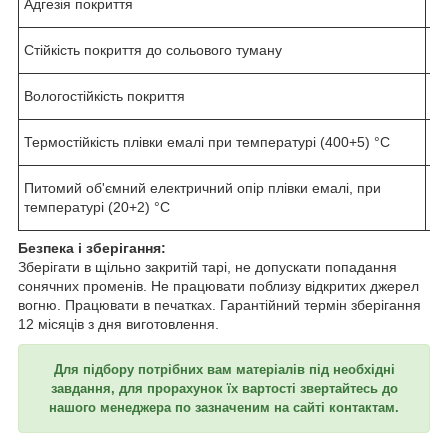
Адгезія покриття
Не
Стійкість покриття до сольового туману
Не
Вологостійкість покриття
Не
Термостійкість плівки емалі при температурі (400+5) °C
Не
Питомий об'ємний електричний опір плівки емалі, при
1х
температурі (20+2) °C
Безпека і зберігання:
Зберігати в щільно закритій тарі, не допускати попадання
сонячних променів. Не працювати поблизу відкритих джерел
вогню. Працювати в печатках. Гарантійний термін зберігання
12 місяців з дня виготовлення.
Для підбору потрібних вам матеріалів під необхідні
завдання, для прорахунок їх вартості звертайтесь до
нашого менеджера по зазначеним на сайті контактам.