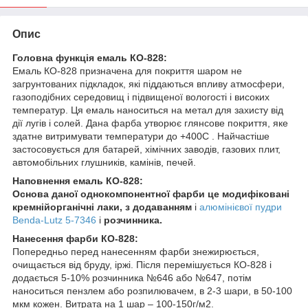
Опис
Головна функція емаль КО-828:
Емаль КО-828 призначена для покриття шаром не
загрунтованих підкладок, які піддаються впливу атмосфери,
газоподібних середовищ і підвищеної вологості і високих
температур. Ця емаль наноситься на метал для захисту від
дії лугів і солей. Дана фарба утворює глянсове покриття, яке
здатне витримувати температури до +400С . Найчастіше
застосовується для батарей, хімічних заводів, газових плит,
автомобільних глушників, камінів, печей.
Наповнення емаль КО-828:
Основа даної однокомпонентної фарби це модифіковані
кремнійорганічні лаки, з додаванням
і
алюмінієвої пудри
Benda-Lutz 5-7346
і
розчинника.
Нанесення фарби КО-828:
Попередньо перед нанесенням фарби знежирюється,
очищається від бруду, іржі. Після перемішується КО-828 і
додається 5-10% розчинника №646 або №647, потім
наноситься пензлем або розпилювачем, в 2-3 шари, в 50-100
мкм кожен. Витрата на 1 шар – 100-150г/м2.