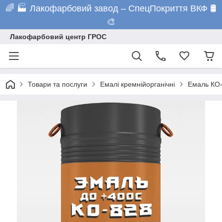
🌈 🏭 Лакофарбовий завод – СпецПокриття ВКФ 🛢️
🎨
Лакофарбовий центр ГРОС
Товари та послуги
Емалі кремнійорганічні
Емаль КО-