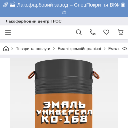
🌈 🏭 Лакофарбовий завод – СпецПокриття ВКФ 🛢️
🎨
Лакофарбовий центр ГРОС
Товари та послуги
Емалі кремнійорганічні
Емаль КО