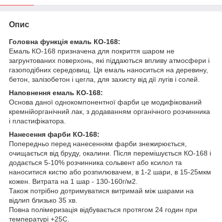
Опис
Головна функція емаль КО-168:
Емаль КО-168 призначена для покриття шаром не
загрунтованих поверхонь, які піддаються впливу атмосфери і
газоподібних середовищ. Ця емаль наноситься на деревину,
бетон, залізобетон і цегла, для захисту від дії лугів і солей.
Наповнення емаль КО-168:
Основа даної однокомпонентної фарби це модифікований
кремнійорганічний лак, з додаванням органічного розчинника
і пластифікатора.
Нанесення фарби КО-168:
Попередньо перед нанесенням фарби знежирюється,
очищається від бруду, окалини. Після перемішується КО-168 і
додається 5-10% розчинника сольвент або ксилол та
наноситися кистю або розпилювачем, в 1-2 шари, в 15-25мкм
кожен. Витрата на 1 шар - 130-160г/м2.
Також потрібно дотримуватися витримай між шарами на
відлип близько 35 хв.
Повна полімеризація відбувається протягом 24 годин при
температурі +25С.