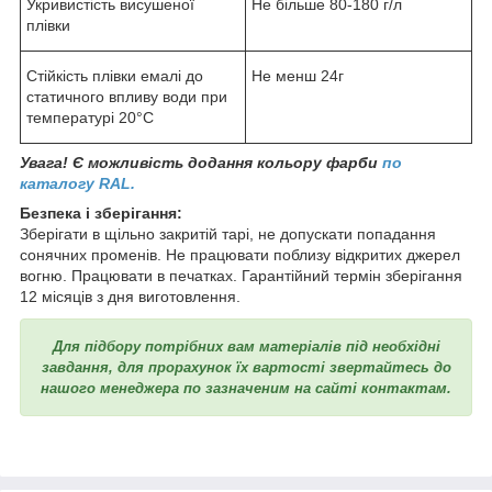
Укривистість висушеної
Не більше 80-180 г/л
плівки
Стійкість плівки емалі до
Не менш 24г
статичного впливу води при
температурі 20°C
Увага! Є можливість додання кольору фарби
по
каталогу RAL.
Безпека і зберігання:
Зберігати в щільно закритій тарі, не допускати попадання
сонячних променів. Не працювати поблизу відкритих джерел
вогню. Працювати в печатках. Гарантійний термін зберігання
12 місяців з дня виготовлення.
Для підбору потрібних вам матеріалів під необхідні
завдання, для прорахунок їх вартості звертайтесь до
нашого менеджера по зазначеним на сайті контактам.