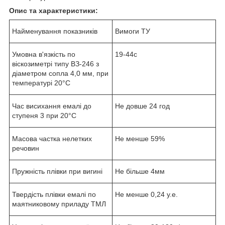
Опис та характеристики:
Найменування показників
Вимоги ТУ
Умовна в'язкість по
19-44с
віскозиметрі типу ВЗ-246 з
діаметром сопла 4,0 мм, при
температурі 20°C
Час висихання емалі до
Не довше 24 год
ступеня 3 при 20°C
Масова частка нелетких
Не менше 59%
речовин
Пружність плівки при вигині
Не більше 4мм
Твердість плівки емалі по
Не менше 0,24 у.е.
маятниковому приладу ТМЛ