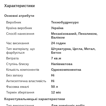
Характеристики
Основні атрибути
Виробник
Технобудресурс
Країна виробник
Україна
Спосіб нанесення
Механізований, Пензликом,
Валіком
Час висихання
24 годин
Тип матеріалу, що
Штукатурка, Цегла, Метал,
фарбується
Бетон
Витрата
7 кв.м
Ступінь блиску
Напівматова
Кількість компонентів
Однокомпонентна
Без запаху
Ні
Антисептична властивість
Ні
Фасовка емалі
50 л
Термін зберігання
12 міс
Користувальницькі характеристики
Тип використання
Для зовнішніх робіт