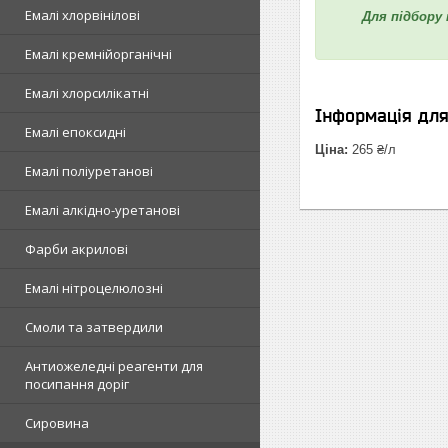
Емалі хлорвінілові
Для підбору
Емалі кремнійорганічні
Емалі хлорсилікатні
Інформація дл
Емалі епоксидні
Ціна:
265 ₴/л
Емалі поліуретанові
Емалі алкідно-уретанові
Фарби акрилові
Емалі нітроцелюлозні
Смоли та затвердили
Антиожеледні реагенти для
посипання доріг
Сировина