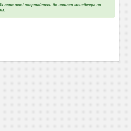
к їх вартості звертайтесь до нашого менеджера по
ам.