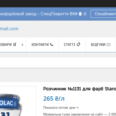
акофарбовий завод – СпецПокриття ВКФ 🛢️ 🎨
Ознайомит
mail.com
ТОВАРИ 🛒
КОНТАКТИ 📞
СТАТТІ 📋
ВІДГУКИ ✍🏼
Розчинник №1131 для фарб Stan
265 ₴/л
Показати оптові ціни
Мінімальна сума замовлення на сайті — 2 00