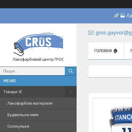
🌈 🏭 Л
gros.gayvor@g
ГОЛОВНА 🏠
Лакофарбовий центр ГРОС
Товари 🛒
Лакофарбові матеріали
Будівельна хімія
Склокульки