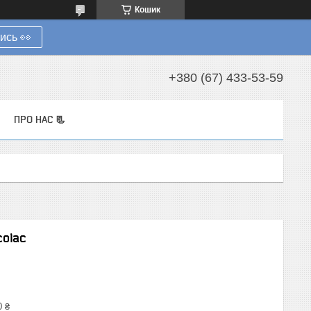
Кошик
ись 👀
+380 (67) 433-53-59
ПРО НАС 📃
colac
0 ₴