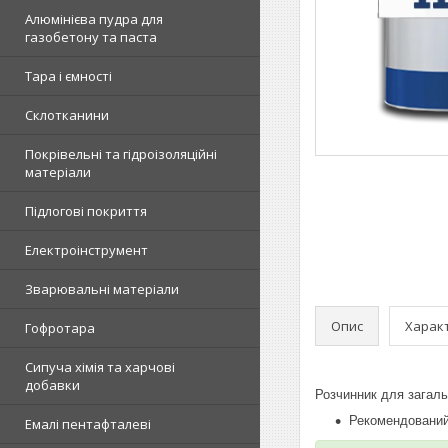
Алюмінієва пудра для
газобетону та паста
Тара і ємності
Склотканини
Покрівельні та гідроізоляційні
матеріали
Підлогові покриття
Електроінструмент
Зварювальні матеріали
Опис
Харак
Гофротара
Сипуча хімія та харчові
добавки
Розчинник для загаль
Рекомендований
Емалі пентафталеві