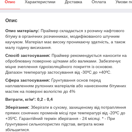
Опис
Характеристики
Доставка
Оплата
Умови п
Опис
Опис матеріалу:
Праймер складається з розчину нафтового
бітуму в органічних розчинниках, модифікованого штучним
каучуком. Матеріал має високу проникаючу здатність, а також
малу годину висихання.
Спосіб застосування:
Праймер рекомендується наносити на
оброблювану поверхню щітками або валиками. Забезпечує
міцне зчеплення гідроізоляційного покриття із основою.
Діапазон температур застосування від -30ºС до +40ºС.
Сфера застосування:
Ґрунтування основ перед
наплавленням рулонних матеріалів або нанесенням бітумних
мастик на поверхні вологістю до 4%
Витрати, кг/м²: 0,2 - 0,4
Зберігання:
Зберігати в сухому, захищеному від потрапляння
прямих сонячних променів місці при температурі від -20ºС до
+35ºС. Гарантійний термін зберігання - 24 місяці. * - При
ґрунтуванні сильнопористих підстав, витрата може
збільшитися.