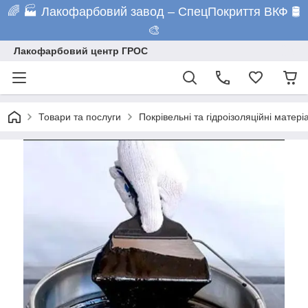
🌈 🏭 Лакофарбовий завод – СпецПокриття ВКФ 🛢️
🎨
Лакофарбовий центр ГРОС
Товари та послуги
Покрівельні та гідроізоляційні матері