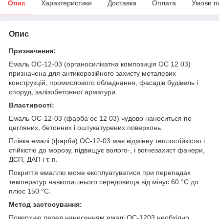
Опис
Характеристики
Доставка
Оплата
Умови п
Опис
Призначення:
Емаль ОС-12-03 (органосилікатна композиція ОС 12 03)
призначена для антикорозійного захисту металевих
конструкцій, промислового обладнання, фасадів будівель і
споруд, залізобетонної арматури.
Властивості:
Емаль ОС-12-03 (фарба ос 12 03) чудово наноситься по
цегляних, бетонних і оштукатурених поверхонь.
Плівка емалі (фарби) ОС-12-03 має відмінну теплостійкістю і
стійкістю до морозу, підвищує волого-, і вогнезахист фанери,
ДСП, ДАП і т. п.
Покриття емаллю може експлуатуватися при перепадах
температур навколишнього середовища від мінус 60 °C до
плюс 150 °C.
Метод застосування:
Поверхню перед нанесенням емалі ОС-1203 необхідно