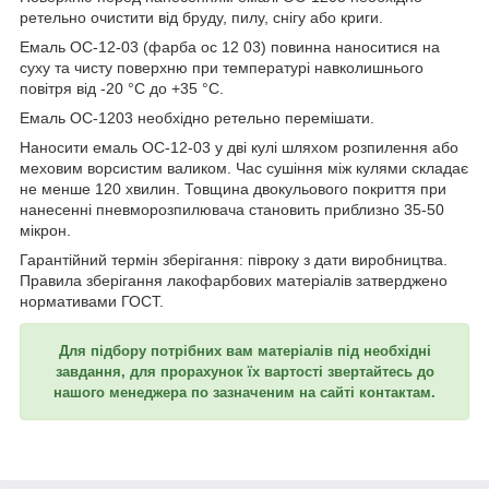
ретельно очистити від бруду, пилу, снігу або криги.
Емаль ОС-12-03 (фарба ос 12 03) повинна наноситися на
суху та чисту поверхню при температурі навколишнього
повітря від -20 °C до +35 °C.
Емаль ОС-1203 необхідно ретельно перемішати.
Наносити емаль ОС-12-03 у дві кулі шляхом розпилення або
меховим ворсистим валиком. Час сушіння між кулями складає
не менше 120 хвилин. Товщина двокульового покриття при
нанесенні пневморозпилювача становить приблизно 35-50
мікрон.
Гарантійний термін зберігання: півроку з дати виробництва.
Правила зберігання лакофарбових матеріалів затверджено
нормативами ГОСТ.
Для підбору потрібних вам матеріалів під необхідні
завдання, для прорахунок їх вартості звертайтесь до
нашого менеджера по зазначеним на сайті контактам.