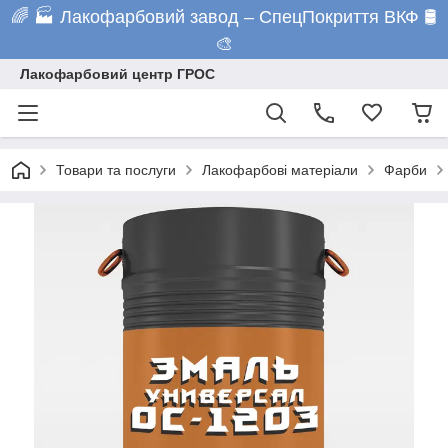
🌈 🏭 Лакофарбовий завод – СпецПокриття ВКФ 🛢️
🎨
Лакофарбовий центр ГРОС
Товари та послуги
Лакофарбові матеріали
Фарби