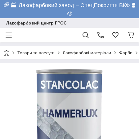
🌈 🏭 Лакофарбовий завод – СпецПокриття ВКФ 🛢️
🎨
Лакофарбовий центр ГРОС
Товари та послуги
Лакофарбові матеріали
Фарби