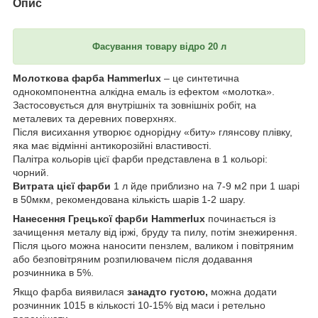
Опис
Фасування товару відро 20 л
Молоткова фарба Hammerlux
– це синтетична
однокомпонентна алкідна емаль із ефектом «молотка».
Застосовується для внутрішніх та зовнішніх робіт, на
металевих та деревних поверхнях.
Після висихання утворює однорідну «биту» глянсову плівку,
яка має відмінні антикорозійні властивості.
Палітра кольорів цієї фарби представлена ​​в 1 кольорі:
чорний.
Витрата цієї фарби
1 л йде приблизно на 7-9 м2 при 1 шарі
в 50мкм, рекомендована кількість шарів 1-2 шару.
Нанесення Грецької фарби Hammerlux
починається із
зачищення металу від іржі, бруду та пилу, потім знежирення.
Після цього можна наносити пензлем, валиком і повітряним
або безповітряним розпилювачем після додавання
розчинника в 5%.
Якщо фарба виявилася
занадто густою,
можна додати
розчинник 1015 в кількості 10-15% від маси і ретельно