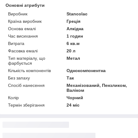
Основні атрибути
Виробник
Stancolac
Країна виробник
Греція
Основа емалі
Алкідна
Час висихання
1 годин
Витрата
6 кв.м
Фасовка емалі
20 л
Тип матеріалу, що
Метал
фарбується
Кількість компонентів
Однокомпонентна
Без запаху
Так
Спосіб нанесення
Механізований, Пензликом,
Валіком
Колір
Чорний
Термін зберігання
24 міс