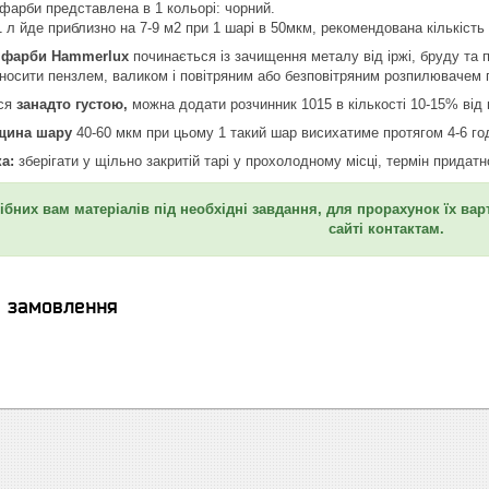
 фарби представлена ​​в 1 кольорі: чорний.
 л йде приблизно на 7-9 м2 при 1 шарі в 50мкм, рекомендована кількість 
ї фарби Hammerlux
починається із зачищення металу від іржі, бруду та 
носити пензлем, валиком і повітряним або безповітряним розпилювачем 
ся
занадто густою,
можна додати розчинник 1015 в кількості 10-15% від 
щина шару
40-60 мкм при цьому 1 такий шар висихатиме протягом 4-6 год
ка:
зберігати у щільно закритій тарі у прохолодному місці, термін придатн
ібних вам матеріалів під необхідні завдання, для прорахунок їх ва
сайті контактам.
я замовлення