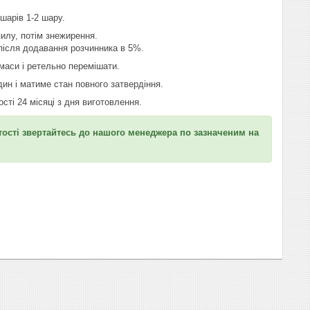
шарів 1-2 шару.
пилу, потім знежирення.
після додавання розчинника в 5%.
маси і ретельно перемішати.
ин і матиме стан повного затвердіння.
ості 24 місяці з дня виготовлення.
ртості звертайтесь до нашого менеджера по зазначеним на