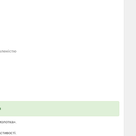
вленістю
л
молотка».
стивості.