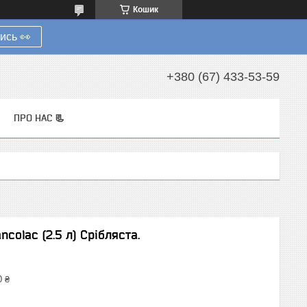
Кошик
ись 👀
+380 (67) 433-53-59
ПРО НАС 📃
olac (2.5 л) Срібляста.
0 ₴