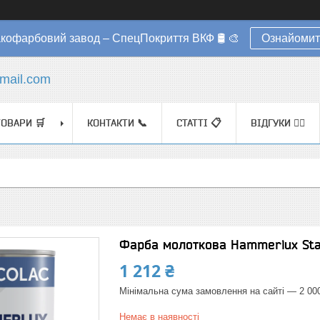
акофарбовий завод – СпецПокриття ВКФ 🛢️ 🎨
Ознайомит
mail.com
ТОВАРИ 🛒
КОНТАКТИ 📞
СТАТТІ 📋
ВІДГУКИ ✍🏼
Фарба молоткова Hammerlux Stanc
1 212 ₴
Мінімальна сума замовлення на сайті — 2 00
Немає в наявності