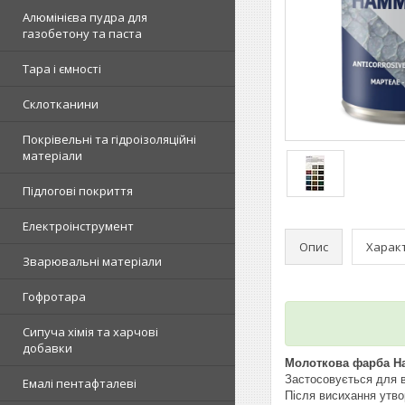
Алюмінієва пудра для
газобетону та паста
Тара і ємності
Склотканини
Покрівельні та гідроізоляційні
матеріали
Підлогові покриття
Електроінструмент
Опис
Харак
Зварювальні матеріали
Гофротара
Сипуча хімія та харчові
добавки
Молоткова фарба H
Застосовується для в
Емалі пентафталеві
Після висихання утвор