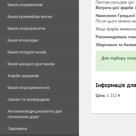
Палітра кольорів цієї
Емалі хлорвінілові
Витрата цієї фарби
1
Нанесення Грецько
Емалі кремнійорганічні
Після цього можна на
Емалі хлорсилікатні
Якщо фарба виявила
Рекомендована тов
Емалі епоксидні
Зберігання та безпе
Емалі поліуретанові
Для підбору потр
Емалі алкідно-уретанові
Фарби акрилові
Інформація дл
Емалі нітроцелюлозні
Ціна:
1 212 ₴
Смоли та затвердили
Антиожеледні реагенти для
посипання доріг
Сировина