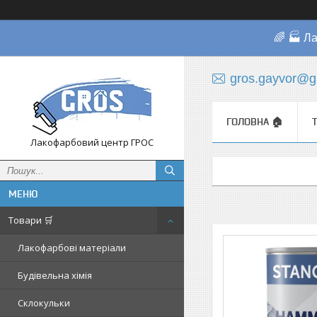
🌈 🏭 Л
gros.gayvor@g
ГОЛОВНА 🏠
Лакофарбовий центр ГРОС
Товари 🛒
Лакофарбові матеріали
Будівельна хімія
Склокульки