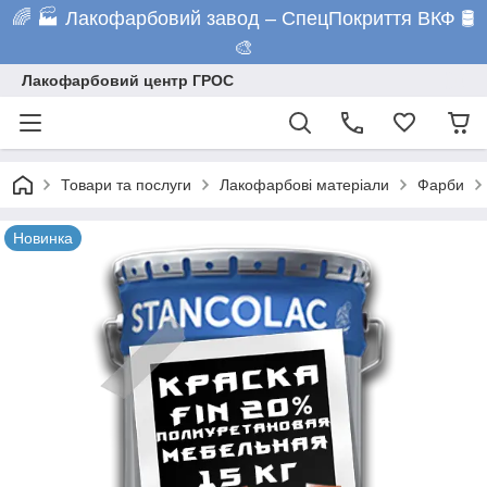
🌈 🏭 Лакофарбовий завод – СпецПокриття ВКФ 🛢️
🎨
Лакофарбовий центр ГРОС
Товари та послуги
Лакофарбові матеріали
Фарби
Новинка