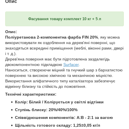
Опис
Фасування товару комплект 10 кг + 5 л
Опис:
Поліуретанова 2-компонентна фарба FIN 20%
, яку можна
використовувати як оздоблення на дерев'яні поверхні, що
знаходяться всередині приміщення (меблі, віконні рами, двері
і т. д.).
Дерев'яна поверхня має бути підготовлена ​​заздалегідь
двокомпонентною підкладкою
Surfacer
.
Наноситься, створюючи міцний та гнучкий шар з бархатистою
поверхнею та високою хімічною та механічною міцністю.
Використання аліфатичного типу каталізатора забезпечує
відмінну білизну та стійкість до пожовтіння.
Технічні характеристики:
Колір: Білий / Колірується у світлі відтінки
Ступінь блиску: 20%/40%/100%
Співвідношення компонентів: Α:Β - 2:1 за вагою
Щільність готового складу: 1,25±0,05 кг/л