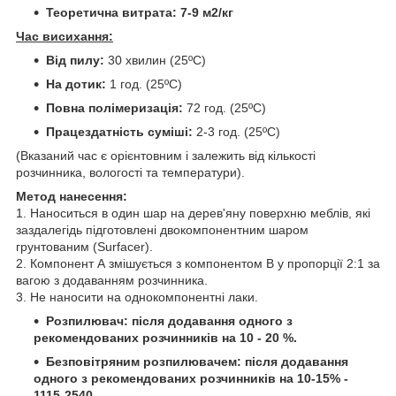
Теоретична витрата: 7-9 м2/кг
Час висихання:
Від пилу:
30 хвилин (25ºC)
На дотик:
1 год. (25ºC)
Повна полімеризація:
72 год. (25ºC)
Працездатність суміші:
2-3 год. (25ºC)
(Вказаний час є орієнтовним і залежить від кількості
розчинника, вологості та температури).
Метод нанесення:
1. Наноситься в один шар на дерев'яну поверхню меблів, які
заздалегідь підготовлені двокомпонентним шаром
грунтованим (Surfacer).
2. Компонент А змішується з компонентом B у пропорції 2:1 за
вагою з додаванням розчинника.
3. Не наносити на однокомпонентні лаки.
Розпилювач: після додавання одного з
рекомендованих розчинників на 10 - 20 %.
Безповітряним розпилювачем: після додавання
одного з рекомендованих розчинників на 10-15% -
1115-2540