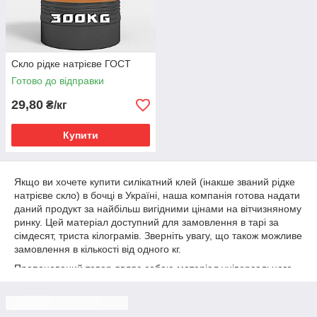
Скло рідке натрієве ГОСТ
Готово до відправки
29,80
₴/кг
Купити
Якщо ви хочете купити силікатний клей (інакше званий рідке
натрієве скло) в бочці в Україні, наша компанія готова надати
даний продукт за найбільш вигідними цінами на вітчизняному
ринку. Цей матеріал доступний для замовлення в тарі за
сімдесят, триста кілограмів. Зверніть увагу, що також можливе
замовлення в кількості від одного кг.
Пропонований товар являє собою матеріал універсального
призначення. Так, силікатний клей використовується в
будівництві та ремонті, садівництві, а також на різних
виробництвах (від машинобудування, до складання меблів і