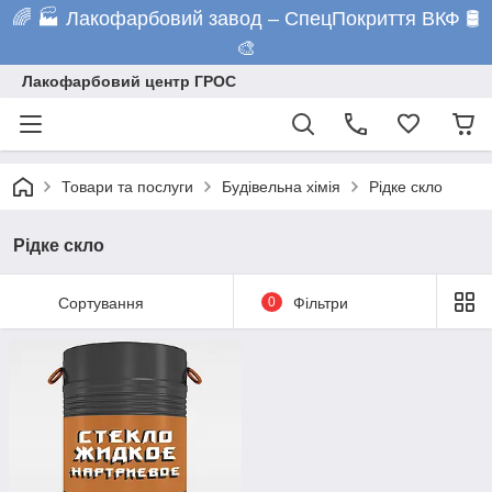
🌈 🏭 Лакофарбовий завод – СпецПокриття ВКФ 🛢️
🎨
Лакофарбовий центр ГРОС
Товари та послуги
Будівельна хімія
Рідке скло
Рідке скло
Сортування
0
Фільтри