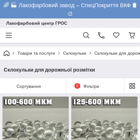
🌈 🏭 Лакофарбовий завод – СпецПокриття ВКФ 🛢️
🎨
Лакофарбовий центр ГРОС
Товари та послуги
Склокульки
Склокульки для дорож
Склокульки для дорожньої розмітки
Сортування
0
Фільтри