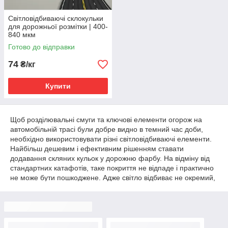
Світловідбиваючі склокульки
для дорожньої розмітки | 400-
840 мкм
Готово до відправки
74
₴/кг
Купити
Щоб розділювальні смуги та ключові елементи огорож на
автомобільній трасі були добре видно в темний час доби,
необхідно використовувати різні світловідбиваючі елементи.
Найбільш дешевим і ефективним рішенням ставати
додавання скляних кульок у дорожню фарбу. На відміну від
стандартних катафотів, таке покриття не відпаде і практично
не може бути пошкоджене. Адже світло відбиває не окремий,
додатково зафіксований елемент, а вся пофарбована
поверхня. Тому особливо вигідно купити світловідбивні
склокульки для розмітки в Україні, де проблема вандалізму не
подолана повною мірою.